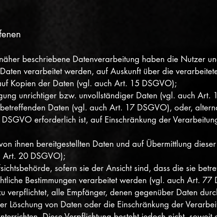
ffenen
 näher beschriebene Datenverarbeitung haben die Nutzer un
 Daten verarbeitet werden, auf Auskunft über die verarbeitet
auf Kopien der Daten (vgl. auch Art. 15 DSGVO);
igung unrichtiger bzw. unvollständiger Daten (vgl. auch Art
betreffenden Daten (vgl. auch Art. 17 DSGVO), oder, alterna
 DSGVO erforderlich ist, auf Einschränkung der Verarbeit
 von ihnen bereitgestellten Daten und auf Übermittlung dies
ch Art. 20 DSGVO);
chtsbehörde, sofern sie der Ansicht sind, dass die sie betr
chtliche Bestimmungen verarbeitet werden (vgl. auch Art. 7
zu verpflichtet, alle Empfänger, denen gegenüber Daten dur
er Löschung von Daten oder die Einschränkung der Verarbeit
errichten. Diese Verpflichtung besteht jedoch nicht, soweit 