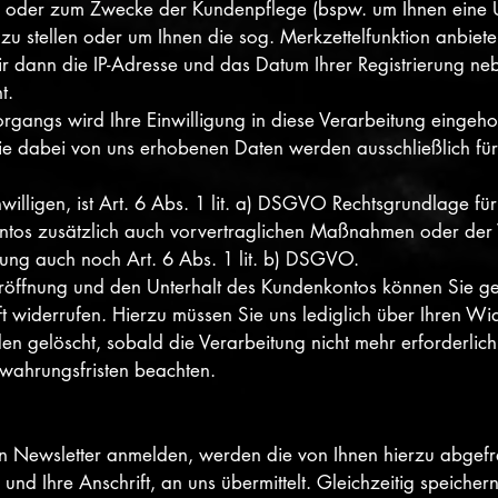
ung oder zum Zwecke der Kundenpflege (bspw. um Ihnen eine Ü
 zu stellen oder um Ihnen die sog. Merkzettelfunktion anbie
ir dann die IP-Adresse und das Datum Ihrer Registrierung ne
t.
angs wird Ihre Einwilligung in diese Verarbeitung eingehol
e dabei von uns erhobenen Daten werden ausschließlich für
willigen, ist Art. 6 Abs. 1 lit. a) DSGVO Rechtsgrundlage für
tos zusätzlich auch vorvertraglichen Maßnahmen oder der Ver
tung auch noch Art. 6 Abs. 1 lit. b) DSGVO.
ie Eröffnung und den Unterhalt des Kundenkontos können Si
ft widerrufen. Hierzu müssen Sie uns lediglich über Ihren Wid
 gelöscht, sobald die Verarbeitung nicht mehr erforderlich 
ewahrungsfristen beachten.
sen Newsletter anmelden, werden die von Ihnen hierzu abgefr
und Ihre Anschrift, an uns übermittelt. Gleichzeitig speicher