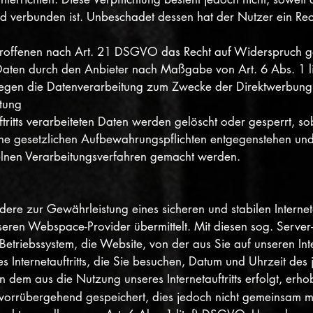
 verbunden ist. Unbeschadet dessen hat der Nutzer ein Rech
troffenen nach Art. 21 DSGVO das Recht auf Widerspruch ge
 Daten durch den Anbieter nach Maßgabe von Art. 6 Abs. 1 l
egen die Datenverarbeitung zum Zwecke der Direktwerbung s
itung
ftritts verarbeiteten Daten werden gelöscht oder gesperrt, 
eine gesetzlichen Aufbewahrungspflichten entgegenstehen un
lnen Verarbeitungsverfahren gemacht werden.
re zur Gewährleistung eines sicheren und stabilen Interneta
seren Webspace-Provider übermittelt. Mit diesen sog. Server
 Betriebssystem, die Website, von der aus Sie auf unseren Int
es Internetauftritts, die Sie besuchen, Datum und Uhrzeit des j
n dem aus die Nutzung unseres Internetauftritts erfolgt, erho
orrübergehend gespeichert, dies jedoch nicht gemeinsam m