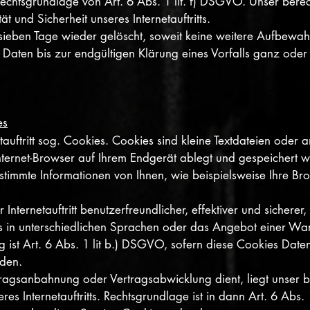
echtsgrundlage von Art. 6 Abs. 1 lit. f) DSGVO. Unser berecht
ät und Sicherheit unseres Internetauftritts.
sieben Tage wieder gelöscht, soweit keine weitere Aufbew
ie Daten bis zur endgültigen Klärung eines Vorfalls ganz ode
es
uftritt sog. Cookies. Cookies sind kleine Textdateien oder 
nternet-Browser auf Ihrem Endgerät ablegt und gespeichert 
timmte Informationen von Ihnen, wie beispielsweise Ihre Br
Internetauftritt benutzerfreundlicher, effektiver und sicherer
ts in unterschiedlichen Sprachen oder das Angebot einer Wa
g ist Art. 6 Abs. 1 lit b.) DSGVO, sofern diese Cookies Da
rden.
rtragsanbahnung oder Vertragsabwicklung dient, liegt unser be
res Internetauftritts. Rechtsgrundlage ist in dann Art. 6 Abs. 